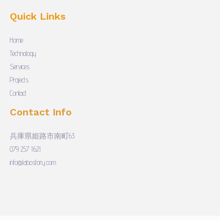
Quick Links
Home
Technology
Services
Projects
Contact
Contact Info
兵庫県姫路市南町63
079 257 1621
info@labostory.com